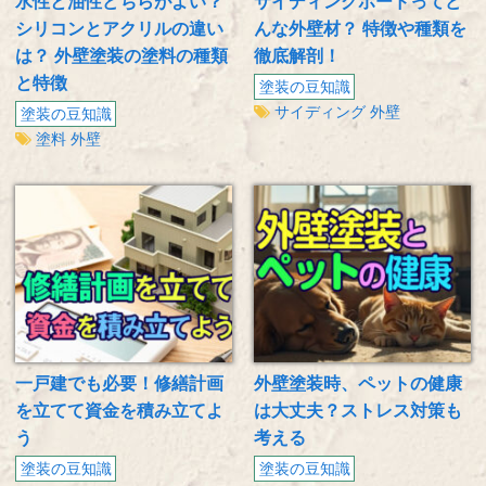
水性と油性どちらがよい？
サイディングボードってど
シリコンとアクリルの違い
んな外壁材？ 特徴や種類を
は？ 外壁塗装の塗料の種類
徹底解剖！
と特徴
塗装の豆知識
サイディング
外壁
塗装の豆知識
塗料
外壁
一戸建でも必要！修繕計画
外壁塗装時、ペットの健康
を立てて資金を積み立てよ
は大丈夫？ストレス対策も
う
考える
塗装の豆知識
塗装の豆知識