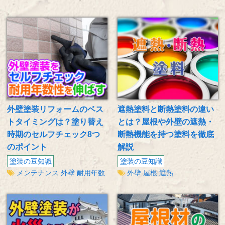
外壁塗装リフォームのベス
遮熱塗料と断熱塗料の違い
トタイミングは？塗り替え
とは？屋根や外壁の遮熱・
時期のセルフチェック8つ
断熱機能を持つ塗料を徹底
のポイント
解説
塗装の豆知識
塗装の豆知識
メンテナンス
外壁
耐用年数
外壁
屋根
遮熱