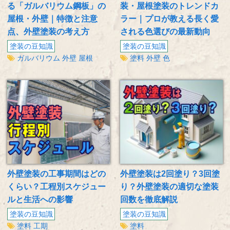
る「ガルバリウム鋼板」の
装・屋根塗装のトレンドカ
屋根・外壁｜特徴と注意
ラー｜プロが教える長く愛
点、外壁塗装の考え方
される色選びの最新動向
塗装の豆知識
塗装の豆知識
ガルバリウム
外壁
屋根
塗料
外壁
色
外壁塗装の工事期間はどの
外壁塗装は2回塗り？3回塗
くらい？工程別スケジュー
り？外壁塗装の適切な塗装
ルと生活への影響
回数を徹底解説
塗装の豆知識
塗装の豆知識
塗料
工期
塗料