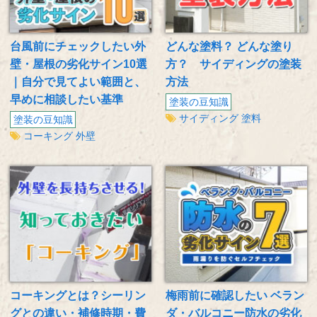
台風前にチェックしたい外
どんな塗料？ どんな塗り
壁・屋根の劣化サイン10選
方？ サイディングの塗装
｜自分で見てよい範囲と、
方法
早めに相談したい基準
塗装の豆知識
サイディング
塗料
塗装の豆知識
コーキング
外壁
コーキングとは？シーリン
梅雨前に確認したい ベラン
グとの違い・補修時期・費
ダ・バルコニー防水の劣化