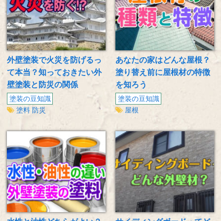
外壁塗装で火災を防げるっ
あなたの家はどんな屋根？
て本当？知っておきたい外
塗り替え前に屋根材の特徴
壁塗装と防災の関係
を知ろう
塗装の豆知識
塗装の豆知識
塗料
防災
屋根