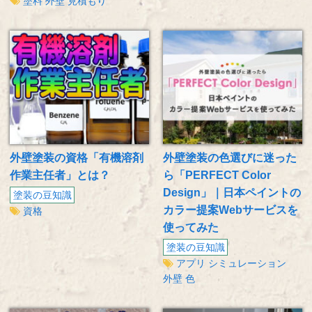
塗料
外壁
見積もり
外壁塗装の資格「有機溶剤
外壁塗装の色選びに迷った
作業主任者」とは？
ら「PERFECT Color
Design」｜日本ペイントの
塗装の豆知識
カラー提案Webサービスを
資格
使ってみた
塗装の豆知識
アプリ
シミュレーション
外壁
色