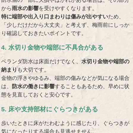
防水層の一部に欠損やはがれがある場合は、その部分
から
雨水の影響
を受けやすくなります。
特に端部や出入り口まわりは傷みが出やすい
ため、
「少しだけだから大丈夫」と考えず、梅雨前にしっか
り確認しておきたいポイントです。
4. 水切り金物や端部に不具合がある
ベランダ防水は床面だけでなく、
水切り金物や端部の
納まり
も大切です。
金物の浮きやゆるみ、端部の傷みなどが気になる場合
は、
防水の働きに影響
することもあるため、早めに状
態を見直しておくと安心です。
5. 床や支持部材にぐらつきがある
歩いたときに床がたわむように感じたり、ぐらつきが
気になったりする場合も見逃せません。