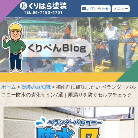
お問い合わせ
メニュー
ホーム
>
塗装の豆知識
>
梅雨前に確認したい ベランダ・バル
コニー防水の劣化サイン7選｜雨漏りを防ぐセルフチェック