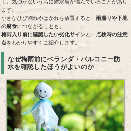
く、気づかないうちに防水層が傷んでいることがあり
ます。
小さなひび割れやはがれを放置すると、
雨漏りや下地
の腐食
につながることも。
梅雨入り前に確認したい劣化サイン
と、
点検時の注意
点
をわかりやすくご紹介します。
なぜ梅雨前にベランダ・バルコニー防
水を確認したほうがよいのか