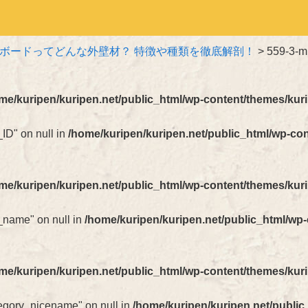
ボードってどんな外壁材？ 特徴や種類を徹底解剖！
>
559-3-m
me/kuripen/kuripen.net/public_html/wp-content/themes/kur
_ID" on null in
/home/kuripen/kuripen.net/public_html/wp-co
me/kuripen/kuripen.net/public_html/wp-content/themes/kur
t_name" on null in
/home/kuripen/kuripen.net/public_html/wp
me/kuripen/kuripen.net/public_html/wp-content/themes/kur
ategory_nicename" on null in
/home/kuripen/kuripen.net/public