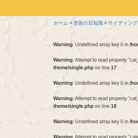
ホーム
>
塗装の豆知識
>
サイディング
Warning
: Undefined array key 0 in
/ho
Warning
: Attempt to read property "cat
theme/single.php
on line
17
Warning
: Undefined array key 0 in
/ho
Warning
: Attempt to read property "ca
theme/single.php
on line
18
Warning
: Undefined array key 0 in
/ho
Warning
: Attempt to read property "c