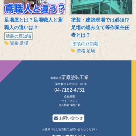
足場屋とは？足場職人と鳶
塗装・建築現場では必須!?
職人の違いは？
足場の組み立て等作業主任
者とは？
塗装の豆知識
資格
足場
塗装の豆知識
資格
足場
栗原塗装工業
有限会社
千葉県我孫子市白山1-10-16
04-7182-4731
会社概要
サイトマップ
個人情報保護方針
お問い合わせ
お見積りなどお気軽にお問い合わせください