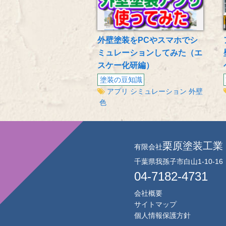
外壁塗装をPCやスマホでシ
ミュレーションしてみた（エ
スケー化研編）
塗装の豆知識
アプリ
シミュレーション
外壁
色
栗原塗装工業
有限会社
千葉県我孫子市白山1-10-16
04-7182-4731
会社概要
サイトマップ
個人情報保護方針