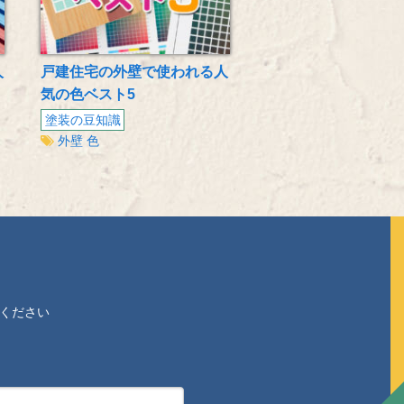
人
戸建住宅の外壁で使われる人
気の色ベスト5
塗装の豆知識
外壁
色
ください