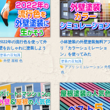
2022年の流行色を使って外
小林塗装の外壁塗装無料ア
壁をおしゃれに塗装しよう
リ「カラーシュミレーショ
ン」を使ってみた
塗装の豆知識
外壁
屋根
色
塗装の豆知識
アプリ
シミュレーション
外
色