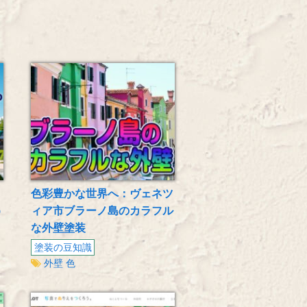
色彩豊かな世界へ：ヴェネツ
う
ィア市ブラーノ島のカラフル
な外壁塗装
塗装の豆知識
外壁
色