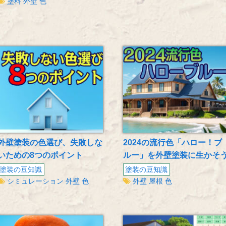
塗料
外壁
色
外壁塗装の色選び、失敗しな
2024の流行色「ハロー！ブ
いための8つのポイント
ルー」を外壁塗装に生かそ
塗装の豆知識
塗装の豆知識
シミュレーション
外壁
色
外壁
屋根
色