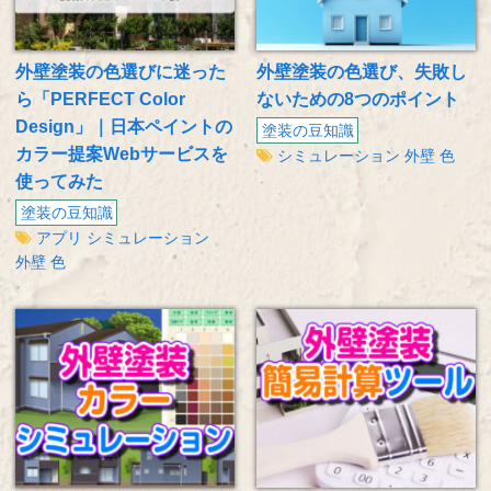
外壁塗装の色選びに迷った
外壁塗装の色選び、失敗し
ら「PERFECT Color
ないための8つのポイント
Design」｜日本ペイントの
塗装の豆知識
カラー提案Webサービスを
シミュレーション
外壁
色
使ってみた
塗装の豆知識
アプリ
シミュレーション
外壁
色