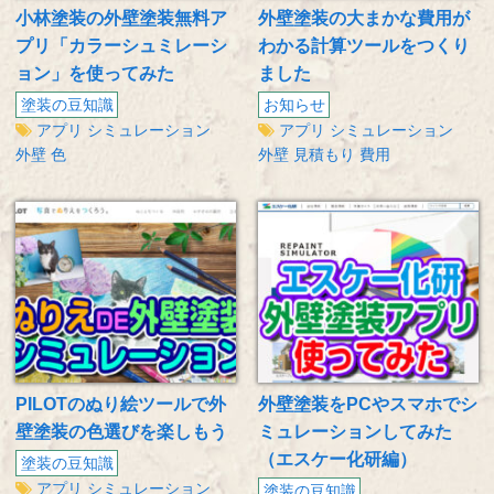
小林塗装の外壁塗装無料ア
外壁塗装の大まかな費用が
プリ「カラーシュミレーシ
わかる計算ツールをつくり
ョン」を使ってみた
ました
塗装の豆知識
お知らせ
アプリ
シミュレーション
アプリ
シミュレーション
外壁
色
外壁
見積もり
費用
PILOTのぬり絵ツールで外
外壁塗装をPCやスマホでシ
壁塗装の色選びを楽しもう
ミュレーションしてみた
（エスケー化研編）
塗装の豆知識
アプリ
シミュレーション
塗装の豆知識