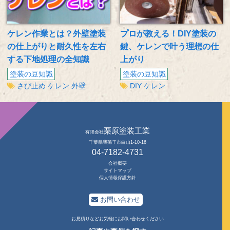
ケレン作業とは？外壁塗装
プロが教える！DIY塗装の
の仕上がりと耐久性を左右
鍵、ケレンで叶う理想の仕
する下地処理の全知識
上がり
塗装の豆知識
塗装の豆知識
さび止め
ケレン
外壁
DIY
ケレン
栗原塗装工業
有限会社
千葉県我孫子市白山1-10-16
04-7182-4731
会社概要
サイトマップ
個人情報保護方針
お問い合わせ
お見積りなどお気軽にお問い合わせください