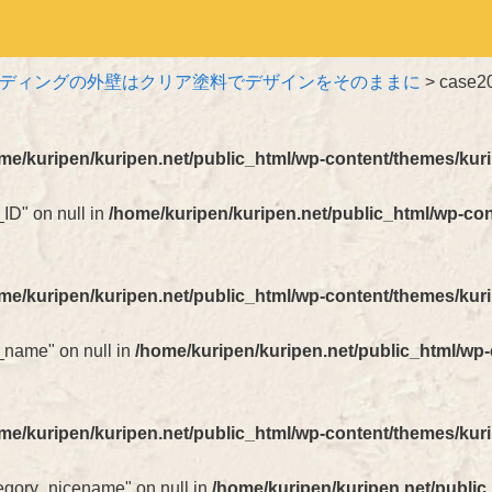
ディングの外壁はクリア塗料でデザインをそのままに
>
case2
me/kuripen/kuripen.net/public_html/wp-content/themes/kur
_ID" on null in
/home/kuripen/kuripen.net/public_html/wp-co
me/kuripen/kuripen.net/public_html/wp-content/themes/kur
t_name" on null in
/home/kuripen/kuripen.net/public_html/wp
me/kuripen/kuripen.net/public_html/wp-content/themes/kur
ategory_nicename" on null in
/home/kuripen/kuripen.net/public