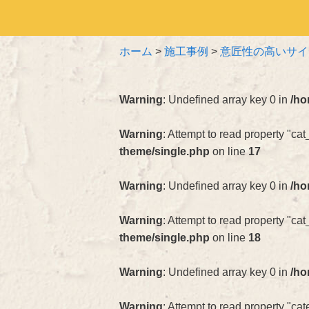
ホーム
>
施工事例
>
意匠性の高いサイ
Warning
: Undefined array key 0 in
/ho
Warning
: Attempt to read property "cat
theme/single.php
on line
17
Warning
: Undefined array key 0 in
/ho
Warning
: Attempt to read property "ca
theme/single.php
on line
18
Warning
: Undefined array key 0 in
/ho
Warning
: Attempt to read property "c