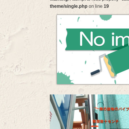
theme/single.php
on line
19