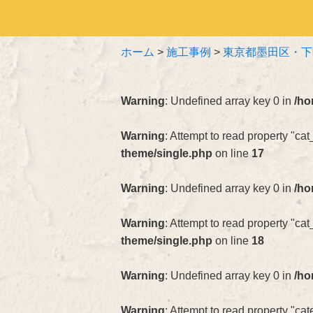
ホーム
>
施工事例
>
東京都墨田区・下
Warning
: Undefined array key 0 in
/ho
Warning
: Attempt to read property "cat
theme/single.php
on line
17
Warning
: Undefined array key 0 in
/ho
Warning
: Attempt to read property "ca
theme/single.php
on line
18
Warning
: Undefined array key 0 in
/ho
Warning
: Attempt to read property "c