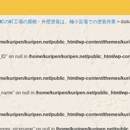
町の町工場の屋根・外壁塗装は、極小足場での塗装作業
>
daik
me/kuripen/kuripen.net/public_html/wp-content/themes/kur
_ID" on null in
/home/kuripen/kuripen.net/public_html/wp-co
me/kuripen/kuripen.net/public_html/wp-content/themes/kur
t_name" on null in
/home/kuripen/kuripen.net/public_html/wp
me/kuripen/kuripen.net/public_html/wp-content/themes/kur
ategory_nicename" on null in
/home/kuripen/kuripen.net/public